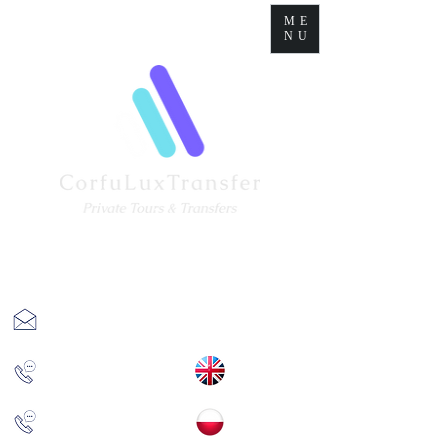
ME
NU
corfuluxtransfer@gmail.com
+
(30) 6977670193
+(30)
6981873905