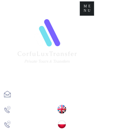
ME
NU
corfuluxtransfer@gmail.com
+
(30) 6977670193
+(30)
6981873905